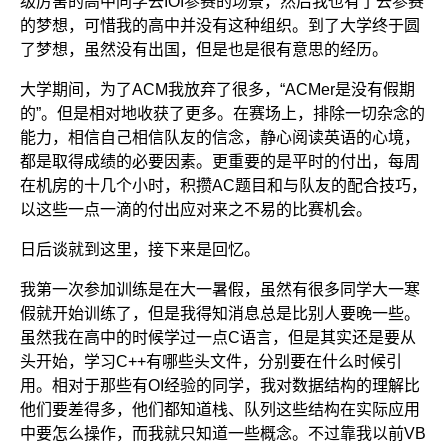
级厉害的高中同学去IOI参赛的场景，然后我也有了去参赛
的梦想，可惜我的高中并没有这种组织。到了大学终于圆
了梦想，虽然没有出国，但是也是很有意思的经历。
大学期间，为了ACM我放弃了很多，“ACMer是没有假期
的”。但是相对地收获了更多。在赛场上，排除一切杂念的
能力，相信自己相信队友的信念，静心阅读英语的心境，
都是取得成绩的必要因素。更重要的是平时的付出，每周
在机房的十几个小时，积攒AC题目和与队友的配合技巧，
以这些一点一滴的付出应对来之不易的比赛机会。
日后谈就到这里，接下来是回忆。
我第一次参加训练是在大一暑假，虽然有很多同学大一寒
假就开始训练了，但是我得知消息总是比别人要晚一些。
虽然我在高中的时候学过一点C语言，但是其实还是要从
头开始，学习C++有哪些头文件，分别要在什么时候引
用。相对于那些有OI经验的同学，我对数据结构的理解比
他们要差得多，他们都知道栈、队列这些结构在实际应用
中要怎么操作，而我就只知道一些概念。不过靠我以前VB