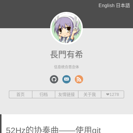
English
日本語
長門有希
信息统合思念体
首页
归档
友情链接
关于我
❤
1278
52Hz的协奏曲——使用git