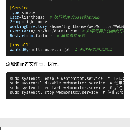
[Service]
Type
User
=lighthouse  
# 执行程序的user和group
Group
WorkingDirectory
=/home/lighthouse/WebMonitor/WebMon
ExecStart
=/usr/bin/dotnet run  
# 如果需要其他参数写在
Restart
=
on
-failure  
# 异常自动重启
[Install]
WantedBy
=multi-user.target  
# 允许开机自动启动
添加该配置文件后，执行：
sudo systemctl enable webmonitor.service  # 开机启动

sudo systemctl disable webmonitor.service  # 禁用开
sudo systemctl restart webmonitor.service  # 启
sudo systemctl stop webmonitor.service  # 停止该服务