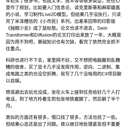
年初买了很多书，包括文学、技术等等很多类型，还在心
里作了规划，比如要入门信息论、读克里斯蒂和麻耶雄嵩
的小说、学习制作Live2D模型。但结果几乎没执行，只读
完了米泽穗信的《小市民》系列，出差来回带的印影版
《独眼少女》成了鼠标垫。论文也读不进去，Swin
Transformer和Diffusion的论文打印出来放了一年，大概是
因为用不到吧，基础知识也有欠缺，看完了依然完全抓不
住重点。
科研也进行不下去，家里网不好，又不想把电脑搬到乱糟
糟的宿舍，买了显卡几乎没发挥作用，逆向、二进制、集
成电路之类的也没空折腾，就写了几个没啥用的C#项目聊
以自娱。
想逃避出去玩也没成，坐在火车上接到任务给好几个人打
电话，到了地方拎着生煎包坐地铁崴脚了，然后躺了半个
月。
类似的方面还有很多，借口找了很多，方法也找了一些。
但结果心态还是出了问题。夜以继日地处理紧急但不重要