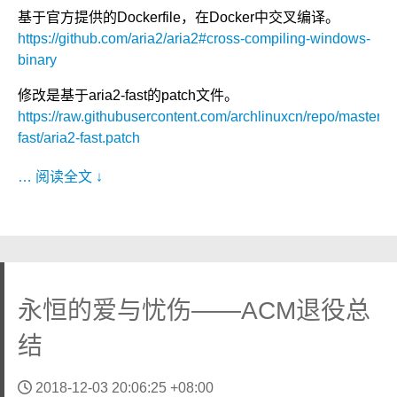
基于官方提供的Dockerfile，在Docker中交叉编译。
https://github.com/aria2/aria2#cross-compiling-windows-
binary
修改是基于aria2-fast的patch文件。
https://raw.githubusercontent.com/archlinuxcn/repo/master/ar
fast/aria2-fast.patch
… 阅读全文 ↓
永恒的爱与忧伤——ACM退役总
结
2018-12-03 20:06:25 +08:00