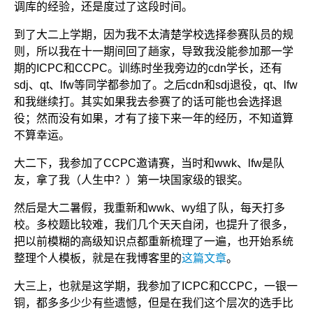
调库的经验，还是度过了这段时间。
到了大二上学期，因为我不太清楚学校选择参赛队员的规
则，所以我在十一期间回了趟家，导致我没能参加那一学
期的ICPC和CCPC。训练时坐我旁边的cdn学长，还有
sdj、qt、lfw等同学都参加了。之后cdn和sdj退役，qt、lfw
和我继续打。其实如果我去参赛了的话可能也会选择退
役；然而没有如果，才有了接下来一年的经历，不知道算
不算幸运。
大二下，我参加了CCPC邀请赛，当时和wwk、lfw是队
友，拿了我（人生中？）第一块国家级的银奖。
然后是大二暑假，我重新和wwk、wy组了队，每天打多
校。多校题比较难，我们几个天天自闭，也提升了很多，
把以前模糊的高级知识点都重新梳理了一遍，也开始系统
整理个人模板，就是在我博客里的
这篇文章
。
大三上，也就是这学期，我参加了ICPC和CCPC，一银一
铜，都多多少少有些遗憾，但是在我们这个层次的选手比