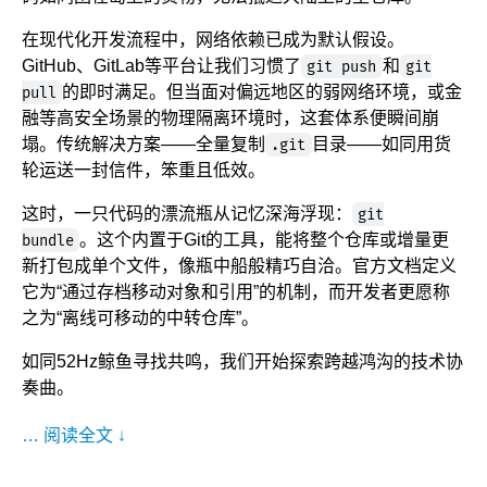
在现代化开发流程中，网络依赖已成为默认假设。
GitHub、GitLab等平台让我们习惯了
和
git push
git
的即时满足。但当面对偏远地区的弱网络环境，或金
pull
融等高安全场景的物理隔离环境时，这套体系便瞬间崩
塌。传统解决方案——全量复制
目录——如同用货
.git
轮运送一封信件，笨重且低效。
这时，一只代码的漂流瓶从记忆深海浮现：
git
。这个内置于Git的工具，能将整个仓库或增量更
bundle
新打包成单个文件，像瓶中船般精巧自洽。官方文档定义
它为“通过存档移动对象和引用”的机制，而开发者更愿称
之为“离线可移动的中转仓库”。
如同52Hz鲸鱼寻找共鸣，我们开始探索跨越鸿沟的技术协
奏曲。
… 阅读全文 ↓